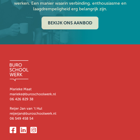
werken. Een manier waarin verbinding, enthousiasme en
laagdrempeligheid erg belangrijk zijn.
BEKIJK ONS AANBOD
Marieke Maat
marieke@buroschoolwerk.nl
06 426 829 38
Reijer Jan van ‘t Hul
reijerjan@buroschoolwerk.nl
06 549 458 54