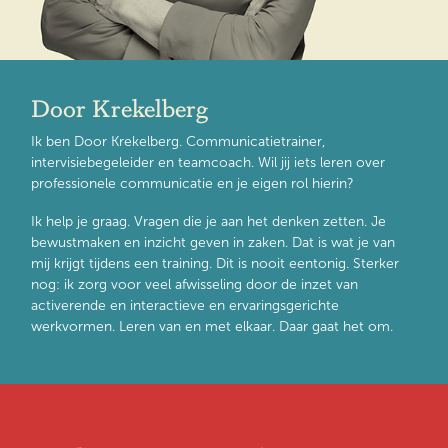
Door Krekelberg
Ik ben Door Krekelberg. Communicatietrainer,
intervisiebegeleider en teamcoach. Wil jij iets leren over
professionele communicatie en je eigen rol hierin?
Ik help je graag. Vragen die je aan het denken zetten. Je
bewustmaken en inzicht geven in zaken. Dat is wat je van
mij krijgt tijdens een training. Dit is nooit eentonig. Sterker
nog: ik zorg voor veel afwisseling door de inzet van
activerende en interactieve en ervaringsgerichte
werkvormen. Leren van en met elkaar. Daar gaat het om.