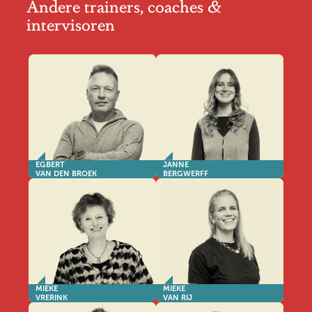
Andere trainers, coaches &
intervisoren
EGBERT
JANNE
VAN DEN BROEK
BERGWERFF
MIEKE
MIEKE
VRERINK
VAN RIJ